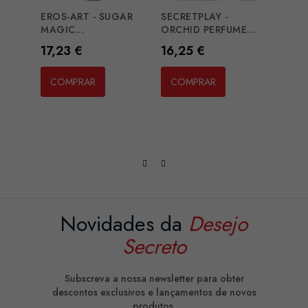
CO
EROS-ART - SUGAR
SECRETPLAY -
MAGIC...
ORCHID PERFUME...
Preço
Preço
17,23 €
16,25 €
COMPRAR
COMPRAR
Novidades da
Desejo
Secreto
Subscreva a nossa newsletter para obter
descontos exclusivos e lançamentos de novos
produtos.