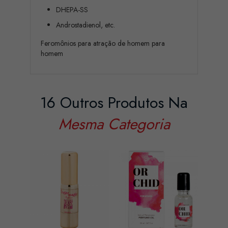
DHEPA-SS
Androstadienol, etc.
Feromônios para atração de homem para
homem
16 Outros Produtos Na
Mesma Categoria
BURN
MEN'S
Preç
15,2