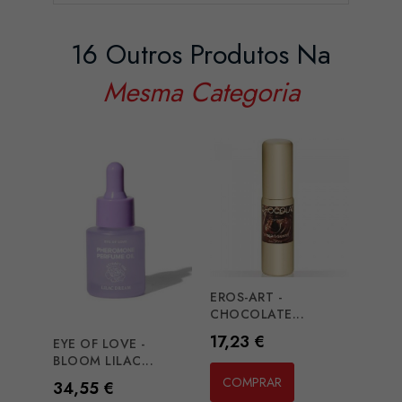
16 Outros Produtos Na
Mesma Categoria
EROS-ART -
INTI
CHOCOLATE...
CAPT
Preço
Preç
17,23 €
30,
EYE OF LOVE -
BLOOM LILAC...
COMPRAR
CO
Preço
34,55 €