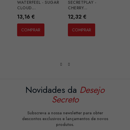
WATERFEEL - SUGAR
SECRETPLAY -
WATE
CLOUD...
CHERRY...
TOY..
Preço
Preço
Preç
13,16 €
12,32 €
8,12
COMPRAR
COMPRAR
CO
Novidades da
Desejo
Secreto
Subscreva a nossa newsletter para obter
descontos exclusivos e lançamentos de novos
produtos.