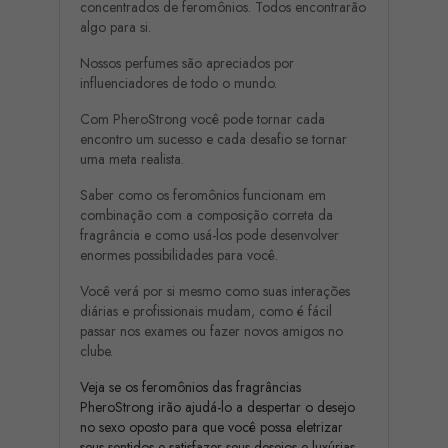
concentrados de feromônios. Todos encontrarão
algo para si.
Nossos perfumes são apreciados por
influenciadores de todo o mundo.
Com PheroStrong você pode tornar cada
encontro um sucesso e cada desafio se tornar
uma meta realista.
Saber como os feromônios funcionam em
combinação com a composição correta da
fragrância e como usá-los pode desenvolver
enormes possibilidades para você.
Você verá por si mesmo como suas interações
diárias e profissionais mudam, como é fácil
passar nos exames ou fazer novos amigos no
clube.
Veja se os feromônios das fragrâncias
PheroStrong irão ajudá-lo a despertar o desejo
no sexo oposto para que você possa eletrizar
seus sentidos e satisfazer seus desejos e luxúrias