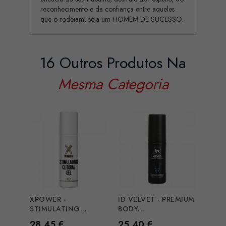
reconhecimento e da confiança entre aqueles
que o rodeiam, seja um HOMEM DE SUCESSO.
16 Outros Produtos Na
Mesma Categoria
XPOWER -
ID VELVET - PREMIUM
EYE 
STIMULATING...
BODY...
MATC
Preço
Preço
Preç
28,45 €
25,40 €
50,8