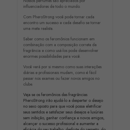
Nossos perfumes são apreciados por
influenciadores de todo o mundo.
Com PheroStrong você pode tornar cada
encontro um sucesso e cada desafio se tornar
uma meta realista.
Saber como os feromônios funcionam em
combinação com a composição correta da
fragrância e como usá-los pode desenvolver
enormes possibilidades para você.
Você verá por si mesmo como suas interações
diárias e profissionais mudam, como é fácil
passar nos exames ou fazer novos amigos no
clube.
Veja se os feromônios das fragrâncias
PheroStrong irão ajudá-lo a despertar o desejo
no sexo oposto para que você possa eletrificar
seus sentidos e satisfazer seus desejos e luxúrias
sem inibição, ganhar confiança e novos amigos,
alcançar o sucesso profissional e aumentar a
eficácia do seu trabalho, desfrute do respeito, do