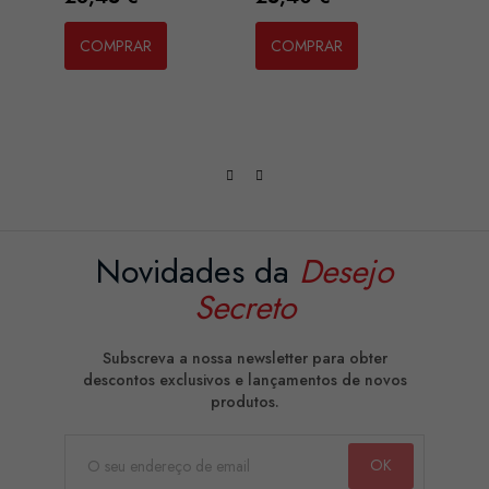
COMPRAR
COMPRAR
CO
Novidades da
Desejo
Secreto
Subscreva a nossa newsletter para obter
descontos exclusivos e lançamentos de novos
produtos.