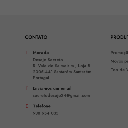
CONTATO
PRODU
Morada
Promoç
Desejo Secreto
Novos p
R. Vale de Salmeirim J Loja B
Top de 
2005-441 Santarém Santarém
Portugal
Envia-nos um email
secretodesejo24@gmail.com
Telefone
938 954 035