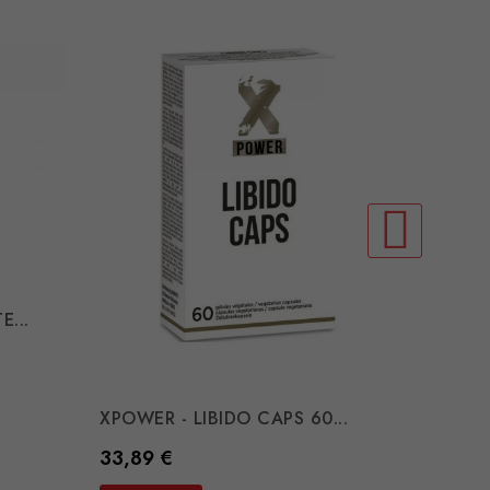
E...
INTT R
Preço
21,34 
COMP
XPOWER - LIBIDO CAPS 60...
Preço
33,89 €