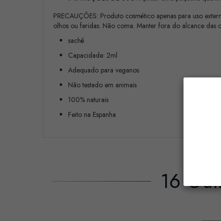
PRECAUÇÕES: Produto cosmético apenas para uso externo. 
olhos ou feridas. Não coma. Manter fora do alcance das c
sachê
Capacidade: 2ml
Adequado para veganos
Não testado em animais
100% naturais
Feito na Espanha
16 Out