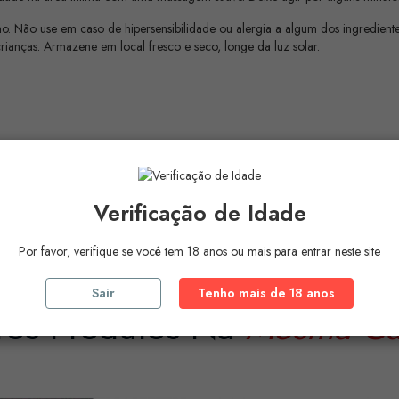
Não use em caso de hipersensibilidade ou alergia a algum dos ingredientes
rianças. Armazene em local fresco e seco, longe da luz solar.
Verificação de Idade
Por favor, verifique se você tem 18 anos ou mais para entrar neste site
Sair
Tenho mais de 18 anos
ros Produtos Na
Mesma Ca