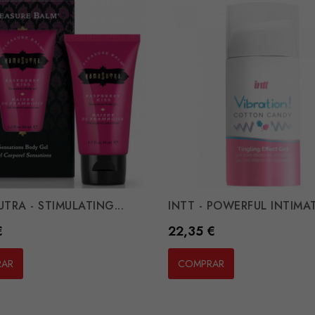
TRA - STIMULATING...
INTT - POWERFUL INTIMAT
Preço
€
22,35 €
RAR
COMPRAR