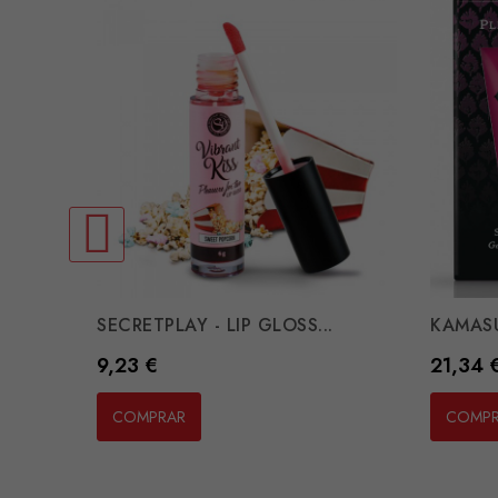
SECRETPLAY - LIP GLOSS...
KAMASU
Preço
Preço
9,23 €
21,34 
COMPRAR
COMP