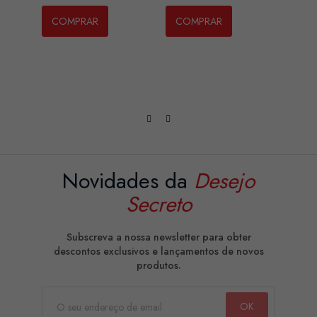
CUPC
COMPRAR
COMPRAR
Preç
17,2
CO
Novidades da
Desejo
Secreto
Subscreva a nossa newsletter para obter
descontos exclusivos e lançamentos de novos
produtos.