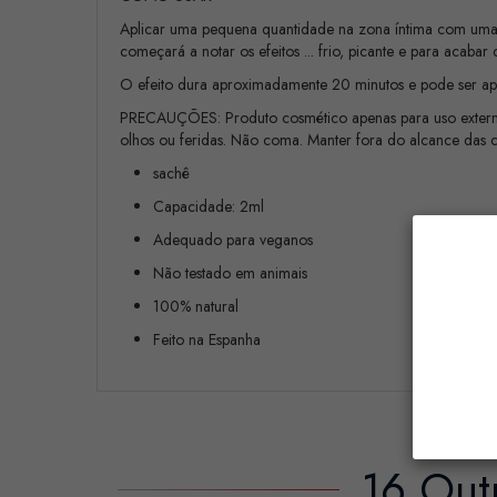
Aplicar uma pequena quantidade na zona íntima com uma
começará a notar os efeitos ... frio, picante e para acabar 
O efeito dura aproximadamente 20 minutos e pode ser ap
PRECAUÇÕES: Produto cosmético apenas para uso externo. 
olhos ou feridas. Não coma. Manter fora do alcance das c
sachê
Capacidade: 2ml
Adequado para veganos
Não testado em animais
100% natural
Feito na Espanha
16 Out