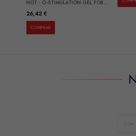
COMP
HOT - O-STIMULATION GEL FOR...
Preço
26,42 €
COMPRAR
N