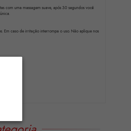
gotas com uma massagem suave, após 30 segundos você
 única.
. Em caso de irritação interrompa o uso. Não aplique nos
tegoria