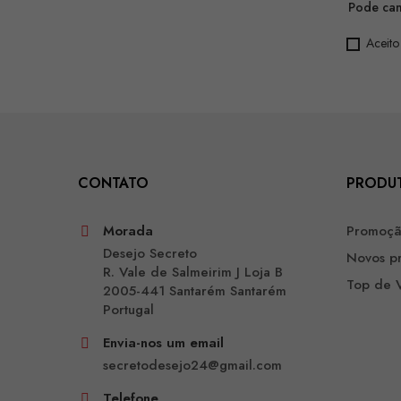
Pode can
Aceito
CONTATO
PRODU
Morada
Promoç
Desejo Secreto
Novos p
R. Vale de Salmeirim J Loja B
Top de 
2005-441 Santarém Santarém
Portugal
Envia-nos um email
secretodesejo24@gmail.com
Telefone