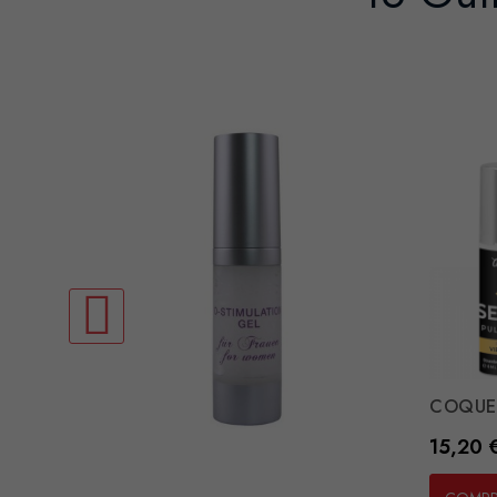
COQUET
Preço
15,20 