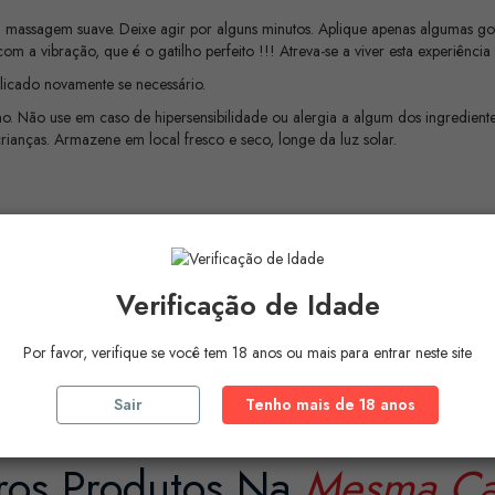
 massagem suave. Deixe agir por alguns minutos. Aplique apenas algumas 
com a vibração, que é o gatilho perfeito !!! Atreva-se a viver esta experiência
licado novamente se necessário.
Não use em caso de hipersensibilidade ou alergia a algum dos ingredientes
rianças. Armazene em local fresco e seco, longe da luz solar.
Verificação de Idade
Por favor, verifique se você tem 18 anos ou mais para entrar neste site
Sair
Tenho mais de 18 anos
ros Produtos Na
Mesma Ca