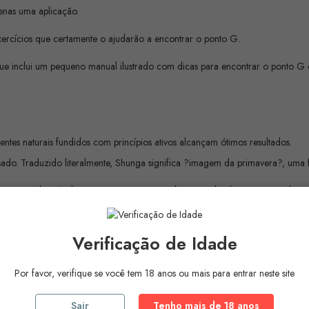
enas uma aplicação.
exercícios que certamente o ajudarão a encontrar o ponto G.
 inclui um pequeno manual ilustrado com dicas para encontrar o ponto G e
entes naturais fundidos com princípios ativos alcançam ótimos resultados.
ado. Traduzido literalmente, Shunga significa ?imagem da primavera?, uma f
s japonesas dos séculos XVI, XVII e XVIII, tipo denominado ukiyo-e, que nad
eitos com muito cuidado. e bom gosto.
o início da indústria pornográfica para a classe média japonesa e serviu du
Verificação de Idade
Por favor, verifique se você tem 18 anos ou mais para entrar neste site
Sair
Tenho mais de 18 anos