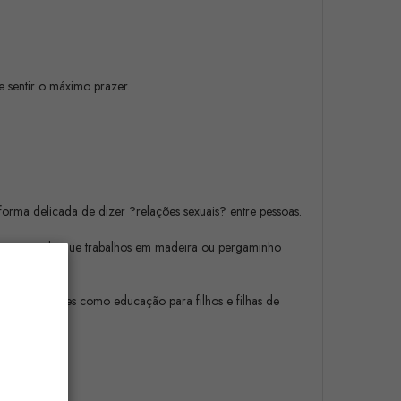
 sentir o máximo prazer.
orma delicada de dizer ?relações sexuais? entre pessoas.
a mais eram do que trabalhos em madeira ou pergaminho
rante gerações como educação para filhos e filhas de