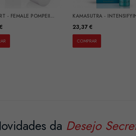
T - FEMALE POMPEII...
KAMASUTRA - INTENSIFYIN
Preço
€
23,37 €
RAR
COMPRAR
ovidades da
Desejo Secre