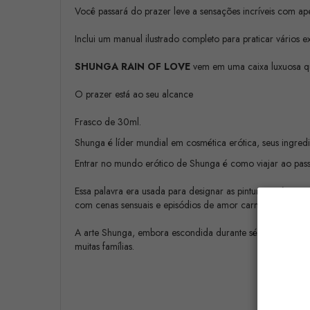
Você passará do prazer leve a sensações incríveis com ap
Inclui um manual ilustrado completo para praticar vários 
SHUNGA RAIN OF LOVE
vem em uma caixa luxuosa que
O prazer está ao seu alcance
Frasco de 30ml.
Shunga é líder mundial em cosmética erótica, seus ingredi
Entrar no mundo erótico de Shunga é como viajar ao pass
Essa palavra era usada para designar as pinturas erótica
com cenas sensuais e episódios de amor carnal, sempre f
A arte Shunga, embora escondida durante séculos, marcou 
muitas famílias.