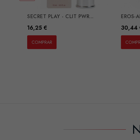
SECRET PLAY - CLIT PWR...
EROS-AR
Preço
Preço
16,25 €
30,44 
COMPRAR
COMP
N