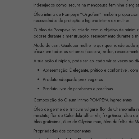
indesejados como: secura na menopausa feminina alergias, 
Óleo íntimo de Pompeya "Orgofem" também proporciona ma
necessidades de proteção e higiene íntima da mulher.
O óleo de Pompeya foi criado com o objetivo de minimiza
odores durante a menstruação, ressecamento durante a me
Modo de usar: Qualquer mulher e qualquer idade pode apli
eficaz em todos os sintomas (coceira, ardor, ressecamento
A sua ação é rápida, pode ser aplicado várias vezes ao 
Apresentação: É elegante, prático e confortável, co
Produto adequado para veganos.
Produto livre de parabenos e parafinas.
Composição do Oleum Intimo POMPEYA Ingredientes:
Óleo de germe de Triticum vulgare, flor de Chamomilla rec
miristato, flor de Calendula officinalis, fragrância, óleo 
óleo gratissima, óleo de Glycine max, óleo de folha de Ma
Propriedades dos componentes: