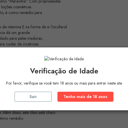
mo "Maravilha". Com propriedades
as loções cosméticas.
ito, é como remédio para
 de vitamina E na forma de α-Tocoferol
ância dá um grande
endado para peles maduras,
a cuidar de cicatrizes.
 ácidos lipídicos.
e gérmen de trigo é capaz de
Verificação de Idade
m camazuleno, ácido tíglico e
terol, antemena e taninos.
des descongestionantes e suavizantes,
Por favor, verifique se você tem 18 anos ou mais para entrar neste site
vizante sobre a
Sair
Tenho mais de 18 anos
smética natural em
 o tornam um poderoso
 Além disso, este óleo está cheio
 ótimo remédio