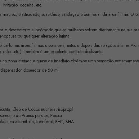
irritação, coceira, etc.
ciez, elasticidade, suavidade, satisfação e bem-estar da área íntima. O ó
r o desconforto e incômodo que as mulheres sofrem diariamente na sua área
nopausa ou qualquer alteração íntima.
cá-lo nas áreas íntimas e perineais, antes e depois das relações íntimas Alé
, odor, etc.). Também é um excelente controle deslizante.
dia na zona afetada e quase de imediato obtém-se uma sensação extremament
m dispensador doseador de 50 ml.
utita, óleo de Cocos nucifera, isopropil
de semente de Prunus persica, Persea
laleuca alternifolia, tocoferol, BHT, BHA