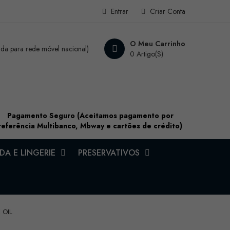
Entrar
Criar Conta
O Meu Carrinho
a para rede móvel nacional)
0 Artigo(s)
Pagamento Seguro (Aceitamos pagamento por
referência Multibanco, Mbway e cartões de crédito)
A E LINGERIE
PRESERVATIVOS
 OIL