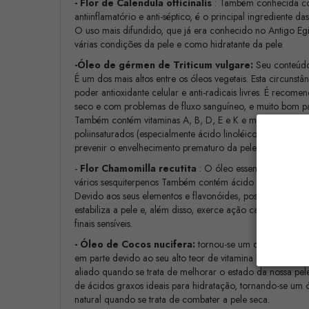
- Flor de Calendula officinalis
: Também conhecida co
antiinflamatório e anti-séptico, é o principal ingrediente d
O uso mais difundido, que já era conhecido no Antigo Eg
várias condições da pele e como hidratante da pele.
-Óleo de gérmen de Triticum vulgare:
Seu conteúdo
É um dos mais altos entre os óleos vegetais. Esta circunst
poder antioxidante celular e anti-radicais livres. É recom
seco e com problemas de fluxo sanguíneo, e muito bom par
Também contém vitaminas A, B, D, E e K e mais de 60% de
poliinsaturados (especialmente ácido linoléico). O óleo d
prevenir o envelhecimento prematuro da pele.
-
Flor Chamomilla recutita
: O óleo essencial é rico e
vários sesquiterpenos Também contém ácido antêmico, ates
Devido aos seus elementos e flavonóides, possui proprieda
estabiliza a pele e, além disso, exerce ação calmante e sua
finais sensíveis.
- Óleo de Cocos nucifera:
tornou-se um dos reis da co
em parte devido ao seu alto teor de vitamina E e K, que
aliado quando se trata de melhorar o estado da nossa pele.
de ácidos graxos ideais para hidratação, tornando-se um
natural quando se trata de combater a pele seca.