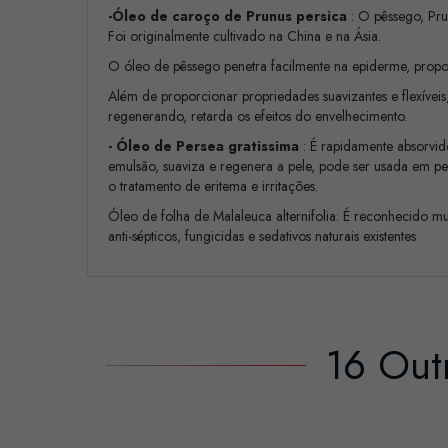
-Óleo de caroço de Prunus persica
: O pêssego, Pru
Foi originalmente cultivado na China e na Ásia.
O óleo de pêssego penetra facilmente na epiderme, propor
Além de proporcionar propriedades suavizantes e flexíveis
regenerando, retarda os efeitos do envelhecimento.
- Óleo de Persea gratissima
: É rapidamente absorvid
emulsão, suaviza e regenera a pele, pode ser usada em pel
o tratamento de eritema e irritações.
Óleo de folha de Malaleuca alternifolia: É reconhecido
anti-sépticos, fungicidas e sedativos naturais existentes
16 Out