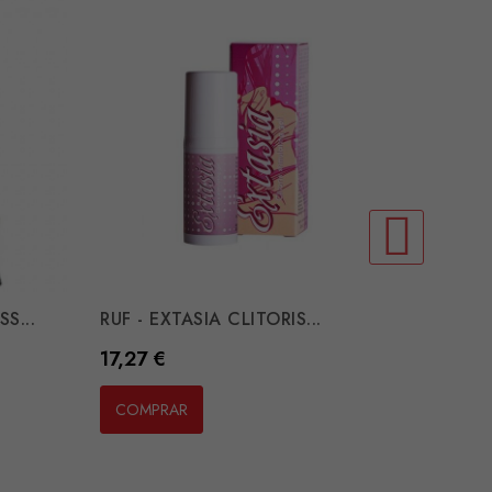
S...
RUF - EXTASIA CLITORIS...
Preço
17,27 €
COMPRAR
INTT -
Preço
25,40