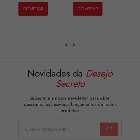
COMPRAR
COMPRAR
CO
Novidades da
Desejo
Secreto
Subscreva a nossa newsletter para obter
descontos exclusivos e lançamentos de novos
produtos.