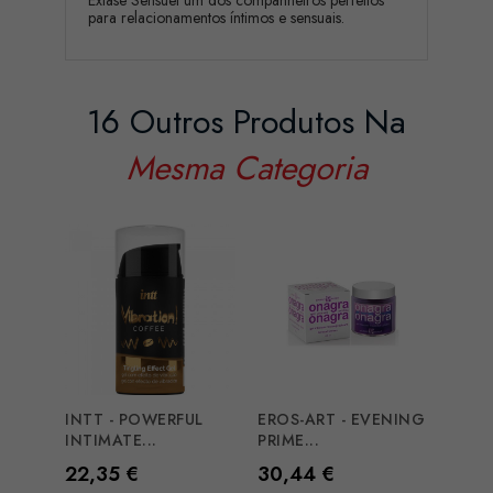
Extase Sensuel um dos companheiros perfeitos
para relacionamentos íntimos e sensuais.
16 Outros Produtos Na
Mesma Categoria
INTT - POWERFUL
EROS-ART - EVENING
INTI
INTIMATE...
PRIME...
LUXUR
Preço
Preço
Preç
22,35 €
30,44 €
17,2