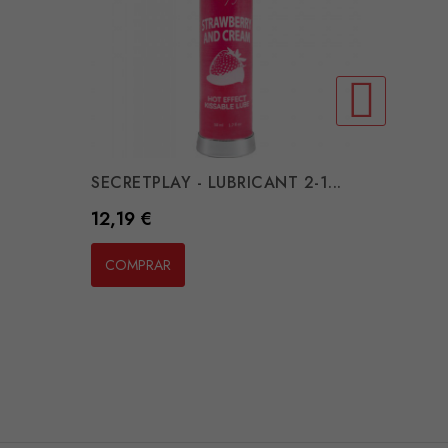
SECRETPLAY - LUBRICANT 2-1...
AQUA T
Preço
Preço
12,19 €
9,05 €
COMPRAR
COMP