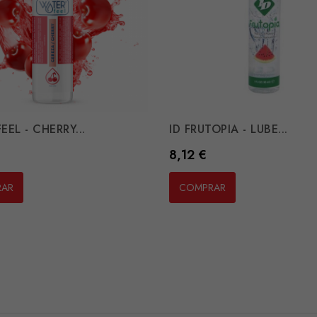
EL - CHERRY...
ID FRUTOPIA - LUBE...
Preço
8,12 €
RAR
COMPRAR