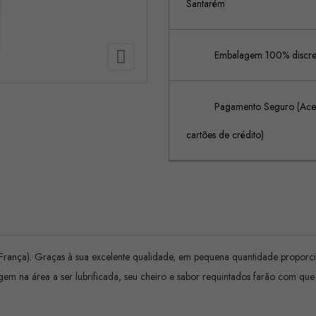
Santarém

Embalagem 100% discreta
Pagamento Seguro (Acei
cartões de crédito)
 (França). Graças à sua excelente qualidade, em pequena quantidade propo
 na área a ser lubrificada, seu cheiro e sabor requintados farão com que v