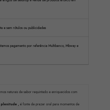
 artigos de sexshop e venda de produtos erótico em
 e sem rótulos ou publicidades
tamos pagamento por referência Multibanco, Mbway e
imos naturais de sabor requintado e enriquecidos com
 plenitude
,
é fonte de prazer oral para momentos de