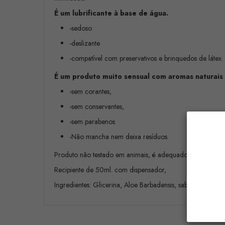
É um lubrificante à base de água.
-sedoso
-deslizante
-compatível com preservativos e brinquedos de látex.
É um produto muito sensual com aromas naturais
-sem corantes,
-sem conservantes,
-sem parabenos
-Não mancha nem deixa resíduos.
Produto não testado em animais, é adequado para vegano
Recipiente de 50ml. com dispensador,
Ingredientes: Glicerina, Aloe Barbadensis, sabores naturais