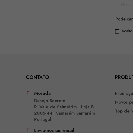
Pode can
Aceito
CONTATO
PRODU
Morada
Promoç
Desejo Secreto
Novos p
R. Vale de Salmeirim J Loja B
Top de 
2005-441 Santarém Santarém
Portugal
Envia-nos um email