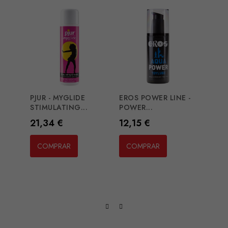
PJUR - MYGLIDE
EROS POWER LINE -
ID X
STIMULATING...
POWER...
PERF
Preço
Preço
Preç
21,34 €
12,15 €
18,2
COMPRAR
COMPRAR
CO