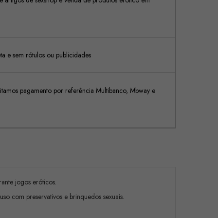
 artigos de sexshop e venda de produtos erótico em
 e sem rótulos ou publicidades
tamos pagamento por referência Multibanco, Mbway e
ante jogos eróticos.
uso com preservativos e brinquedos sexuais.