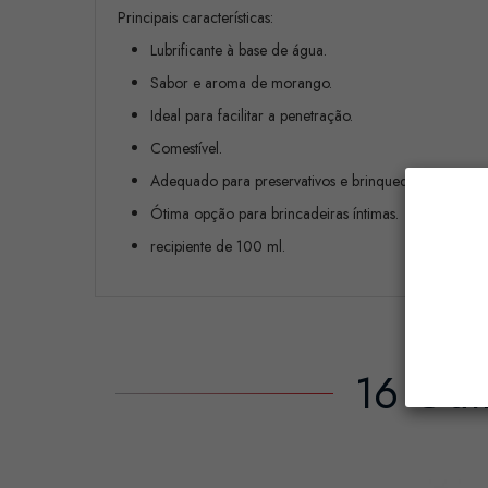
Principais características:
Lubrificante à base de água.
Sabor e aroma de morango.
Ideal para facilitar a penetração.
Comestível.
Adequado para preservativos e brinquedos sexuais.
Ótima opção para brincadeiras íntimas.
recipiente de 100 ml.
16 Out