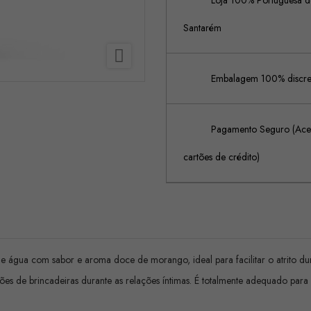
Loja 100% Portuguesa de
Santarém

Embalagem 100% discreta
Pagamento Seguro (Acei
cartões de crédito)
de água com sabor e aroma doce de morango, ideal para facilitar o atrito dur
 de brincadeiras durante as relações íntimas. É totalmente adequado para 