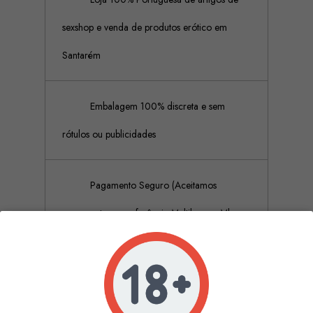
sexshop e venda de produtos erótico em
Santarém
Embalagem 100% discreta e sem
rótulos ou publicidades
Pagamento Seguro (Aceitamos
pagamento por referência Multibanco, Mbway
e cartões de crédito)
Descrição
Detalhes do produto