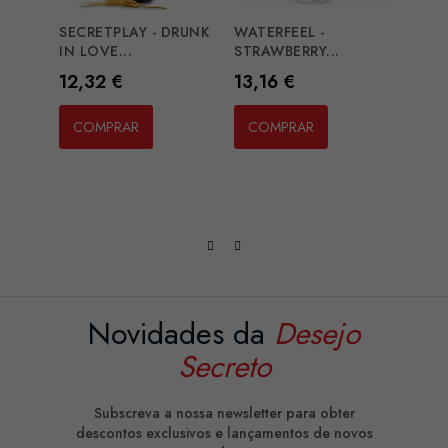
SECRETPLAY - DRUNK
WATERFEEL -
INTI
IN LOVE...
STRAWBERRY...
LUXUR
Preço
Preço
Preç
12,32 €
13,16 €
11,1
COMPRAR
COMPRAR
CO
Novidades da
Desejo
Secreto
Subscreva a nossa newsletter para obter
descontos exclusivos e lançamentos de novos