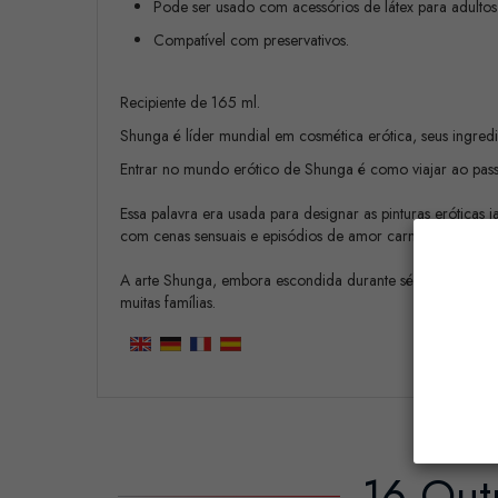
Pode ser usado com acessórios de látex para adultos
Compatível com preservativos.
Recipiente de 165 ml.
Shunga é líder mundial em cosmética erótica, seus ingredi
Entrar no mundo erótico de Shunga é como viajar ao passa
Essa palavra era usada para designar as pinturas erótica
com cenas sensuais e episódios de amor carnal, sempre f
A arte Shunga, embora escondida durante séculos, marcou 
muitas famílias.
16 Out