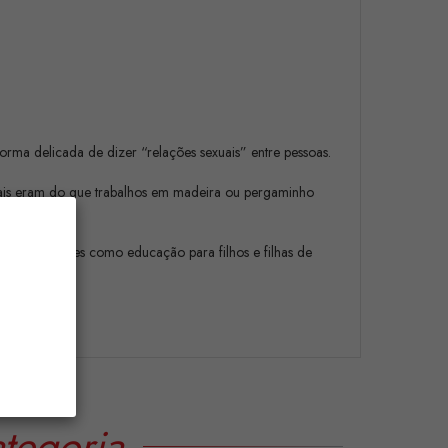
rma delicada de dizer “relações sexuais” entre pessoas.
a mais eram do que trabalhos em madeira ou pergaminho
rante gerações como educação para filhos e filhas de
tegoria