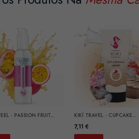
EL - PASSION FRUIT...
KIKÍ TRAVEL - CUPCAKE...
Preço
7,11 €