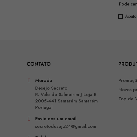
Pode can
Aceito
CONTATO
PRODU
Morada
Promoç
Desejo Secreto
Novos p
R. Vale de Salmeirim J Loja B
Top de 
2005-441 Santarém Santarém
Portugal
Envia-nos um email
secretodesejo24@gmail.com