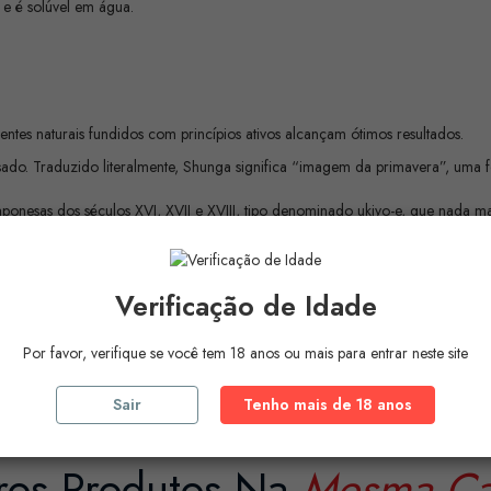
 e é solúvel em água.
entes naturais fundidos com princípios ativos alcançam ótimos resultados.
do. Traduzido literalmente, Shunga significa “imagem da primavera”, uma fo
s japonesas dos séculos XVI, XVII e XVIII, tipo denominado ukiyo-e, que nad
eitos com muito cuidado. e bom gosto.
o início da indústria pornográfica para a classe média japonesa e serviu du
Verificação de Idade
Por favor, verifique se você tem 18 anos ou mais para entrar neste site
Sair
Tenho mais de 18 anos
ros Produtos Na
Mesma Ca