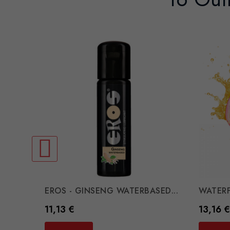
EROS - GINSENG WATERBASED...
WATERFE
Preço
Preço
11,13 €
13,16 €