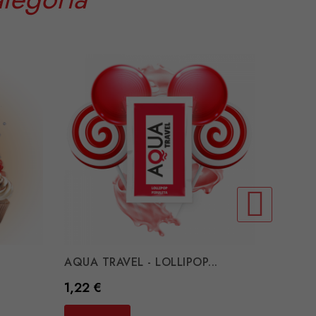
AQUA TRAVEL - LOLLIPOP...
Preço
1,22 €