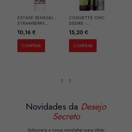
EXTASE SENSUAL -
COQUETTE CHIC
SHUN
STRAWBERRY...
DESIRE -...
AROM
Preço
Preço
Preç
10,16 €
15,20 €
21,3
COMPRAR
COMPRAR
CO
Novidades da
Desejo
Secreto
Subscreva a nossa newsletter para obter