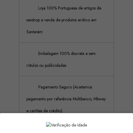
Loja 100% Portuguesa de artigos de
sexshop e venda de produtos erótico em
Santarém
Embalagem 100% discreta e sem
rótulos ou publicidades
Pagamento Seguro (Aceitamos
pagamento por referência Multibanco, Mbway
e cartões de crédito)