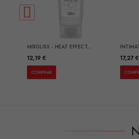
MIXGLISS - HEAT EFFECT...
INTIMAT
Preço
Preço
12,19 €
17,27 €
COMPRAR
COMP
N