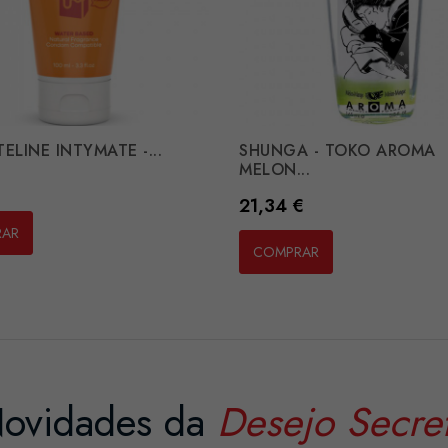
ELINE INTYMATE -...
SHUNGA - TOKO AROMA
MELON...
Preço
21,34 €
RAR
COMPRAR
ovidades da
Desejo Secre