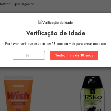
testado. Hipoalergênico.
Verificação de Idade
Por favor, verifique se você tem 18 anos ou mais para entrar neste site
ros Produtos Na
Mesma Ca
Sair
Tenho mais de 18 anos