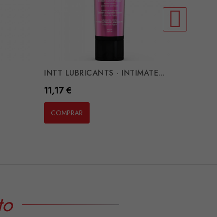
INTT LUBRICANTS - INTIMATE...
Preço
11,17 €
COMPRAR
to