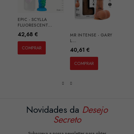
EPIC - SCYLLA
MYTH
FLUORESCENT...
ROYA
Preço
Preç
42,68 €
27,3
MR INTENSE - GARY
L...
COMPRAR
CO
Preço
40,61 €
COMPRAR
Novidades da
Desejo
Secreto
Subscreva a nossa newsletter para obter