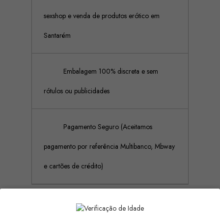
sexshop e venda de produtos erótico em
Santarém
Embalagem 100% discreta e sem
rótulos ou publicidades
Pagamento Seguro (Aceitamos
pagamento por referência Multibanco, Mbway
e cartões de crédito)
Descrição
Detalhes do produto