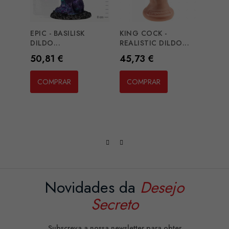
EPIC - BASILISK
KING COCK -
CALE
DILDO...
REALISTIC DILDO...
PACK
Preço
Preço
Preç
50,81 €
45,73 €
17,4
COMPRAR
COMPRAR
CO
Novidades da
Desejo
Secreto
Subscreva a nossa newsletter para obter