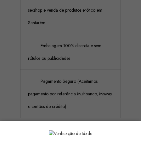
sexshop e venda de produtos erótico em
Santarém
Embalagem 100% discreta e sem
rótulos ou publicidades
Pagamento Seguro (Aceitamos
pagamento por referência Multibanco, Mbway
e cartões de crédito)
Descrição
Detalhes do produto