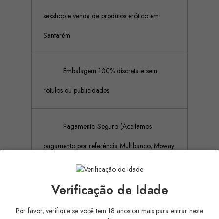
sexshop e venda de produtos erótico em
Santarém
Embalagem 100% discreta e sem
rótulos ou publicidades
Pagamento Seguro (Aceitamos
pagamento por referência Multibanco, Mbway
e cartões de crédito)
Verificação de Idade
Por favor, verifique se você tem 18 anos ou mais para entrar neste
Descrição
Detalhes do produto