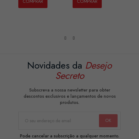
COMPRAR
COMPRAR
CO
Novidades da
Desejo
Secreto
Subscreva a nossa newsletter para obter
descontos exclusivos e lançamentos de novos
produtos.
Pode cancelar a subscrição a qualquer momento.