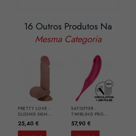
16 Outros Produtos Na
Mesma Categoria
PRETTY LOVE -
SATISFYER -
PRET
SLIDING SKIN...
TWIRLING PRO...
ELISH
Preço
Preço
Preç
25,40 €
57,90 €
37,6