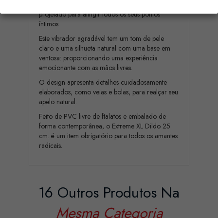
premium e realista da coleção Get Real,
projetado para atingir todos os seus pontos
íntimos.
Este vibrador agradável tem um tom de pele
claro e uma silhueta natural com uma base em
ventosa: proporcionando uma experiência
emocionante com as mãos livres.
O design apresenta detalhes cuidadosamente
elaborados, como veias e bolas, para realçar seu
apelo natural.
Feito de PVC livre de ftalatos e embalado de
forma contemporânea, o Extreme XL Dildo 25
cm. é um item obrigatório para todos os amantes
radicais.
16 Outros Produtos Na
Mesma Categoria