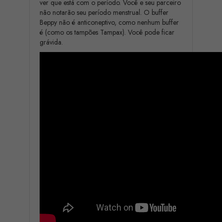
ver que está com o período. Você e seu parceiro
não notarão seu período menstrual. O buffer
Beppy não é anticoneptivo, como nenhum buffer
é (como os tampões Tampax). Você pode ficar
grávida.