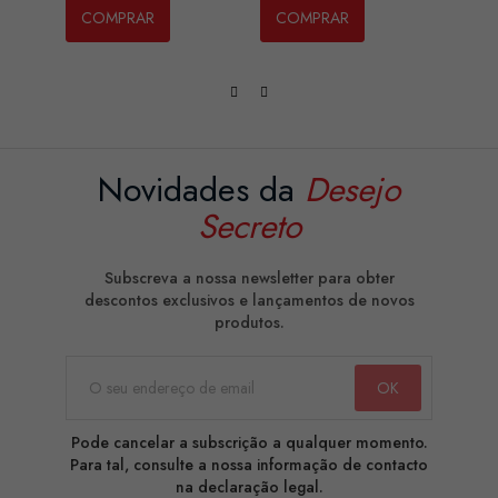
COMPRAR
COMPRAR
CO
Novidades da
Desejo
Secreto
Subscreva a nossa newsletter para obter
descontos exclusivos e lançamentos de novos
produtos.
Pode cancelar a subscrição a qualquer momento.
Para tal, consulte a nossa informação de contacto
na declaração legal.