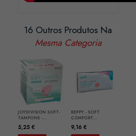
16 Outros Produtos Na
Mesma Categoria
JOYDIVISION SOFT-
BEPPY - SOFT
BEPPY
TAMPONS -...
COMFORT...
COMF
Preço
Preço
Preç
5,25 €
9,16 €
15,2