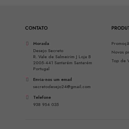
CONTATO
PRODU
Morada
Promoç
Desejo Secreto
Novos p
R. Vale de Salmeirim J Loja B
Top de 
2005-441 Santarém Santarém
Portugal
Envia-nos um email
secretodesejo24@gmail.com
Telefone
938 954 035