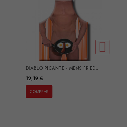
DIABLO PICANTE - MENS FRIED...
PRIDE 
Preço
Preço
12,19 €
7,14 €
COMPRAR
COMP
.