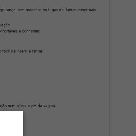
 segurança: sem manchas ou fugas de fluidos menstruais
uação.
ortáveis e confiantes.
ácil de inserir e retirar.
ação nem altera o pH da vagina.