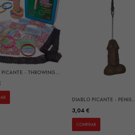
 PICANTE - THROWING...
€
RAR
DIABLO PICANTE - PENIS..
Preço
3,04 €
COMPRAR