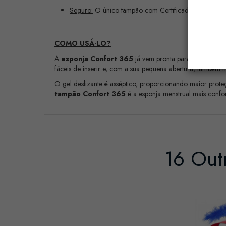
Seguro:
O único tampão com Certificados Iso e Códi
COMO USÁ-LO?
A
esponja Confort 365
já vem pronta para colocar e s
fáceis de inserir e, com a sua pequena abertura, também m
O gel deslizante é asséptico, proporcionando maior prote
tampão Confort 365
é a esponja menstrual mais confort
16 Out