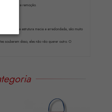
cil colocação e remoção.
izante e à sua estrutura macia e arredondada, são muito
tes souberem disso, eles não vão querer outro. O
tegoria