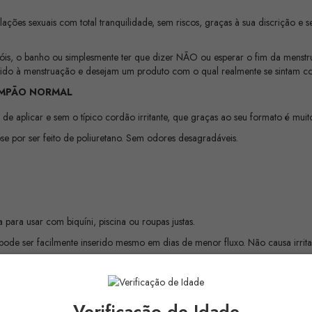
ações sexuais com total tranquilidade, sem riscos, graças à sua discrição e
is, o banho ou simplesmente ter que dizer NÃO ou esperar o fim da menstr
do à menstruação e desejam um produto com o qual realmente se sintam conf
AMPÃO NORMAL
de aplicar e sem o típico cordão irritante, que graças ao seu formato é muito f
e por ser feito de poliuretano. Sem odores desagradáveis.
ta para usar com biquíni, piscina ou roupas justas.
pode ser facilmente inserido mesmo em dias de menor fluxo. Não causa irrit
e o parceiro perceba ou se suje.
dapta perfeitamente ao corpo feminino.
Verificação de Idade