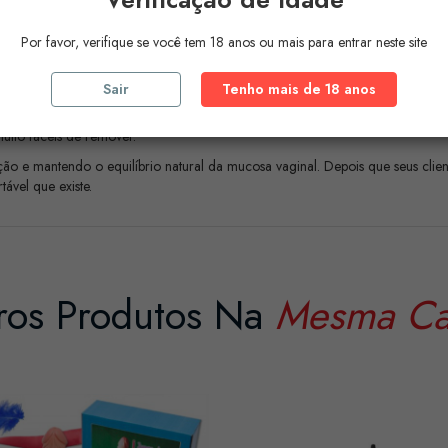
go Farmacêutico Nacional fabricado na Europa. Seu prático furo permite fá
Por favor, verifique se você tem 18 anos ou mais para entrar neste site
Sair
Tenho mais de 18 anos
e adapta perfeitamente ao formato do corpo feminino. Graças ao seu gel desl
uito fáceis de remover.
ção e mantendo o equilíbrio natural da mucosa vaginal. Depois que seus clien
ável que existe.
ros Produtos Na
Mesma Ca