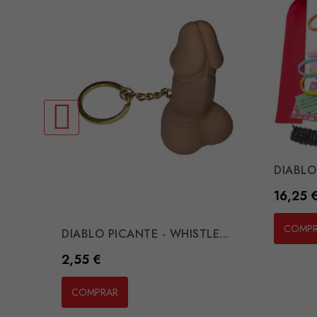
DIABLO
Preço
16,25 
COMP
DIABLO PICANTE - WHISTLE...
Preço
2,55 €
COMPRAR