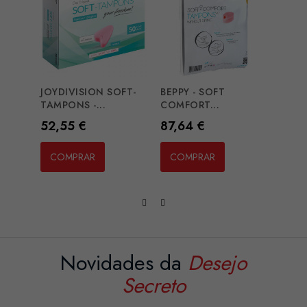
JOYDIVISION SOFT-
BEPPY - SOFT
BEPP
TAMPONS -...
COMFORT...
COMF
Preço
Preço
Preç
52,55 €
87,64 €
9,16
COMPRAR
COMPRAR
CO
Novidades da
Desejo
Secreto