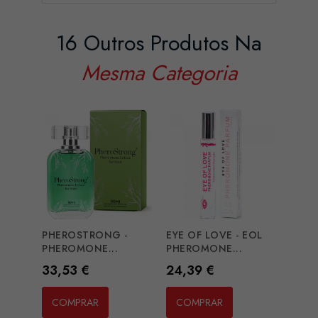
16 Outros Produtos Na
Mesma Categoria
PHEROSTRONG -
EYE OF LOVE - EOL
RUF 
PHEROMONE...
PHEROMONE...
INCRE
Preço
Preço
Preç
33,53 €
24,39 €
25,
COMPRAR
COMPRAR
CO