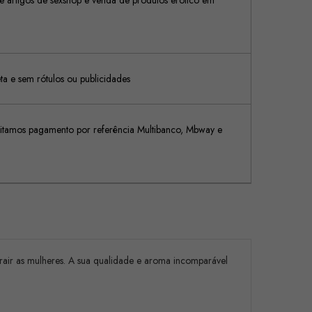
 artigos de sexshop e venda de produtos erótico em
 e sem rótulos ou publicidades
tamos pagamento por referência Multibanco, Mbway e
rair as mulheres. A sua qualidade e aroma incomparável