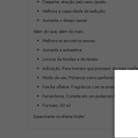
Despertar atração pelo sexo oposto
Melhore a capacidade de sedução
Aumenta o desejo sexual
Além do que, além do mais:
Melhore os encontros sexuais
Aumenta a autoestima
Livre-se da timidez e da tensão
Indicação: Para homens que precisam de mais confian
Modo de uso: Pulverize como perfume de costume.
Família olfativa: Fragrância com aromas suaves e mas
Feromônios: Consiste em um poderoso feromônio (a
Formato: 30 ml
Experimente os efeitos Notte!