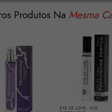
ros Produtos Na
Mesma Ca
EYE OF LOVE - EOL