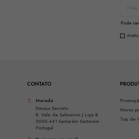
Pode can
Aceito
CONTATO
PRODU
Morada
Promoç
Desejo Secreto
Novos p
R. Vale de Salmeirim J Loja B
Top de 
2005-441 Santarém Santarém
Portugal