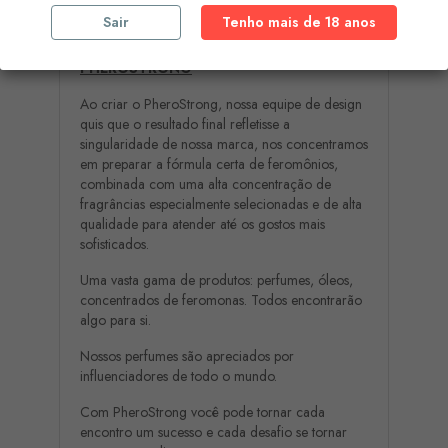
maior paz nas margens do oceano indomado.
Sair
Tenho mais de 18 anos
PHEROSTRONG
Ao criar o PheroStrong, nossa equipe de design
quis que o resultado final refletisse a
singularidade de nossa marca, nos concentramos
em preparar a fórmula certa de feromônios,
combinada com uma alta concentração de
fragrâncias especialmente selecionadas e de alta
qualidade para atender até os gostos mais
sofisticados.
Uma vasta gama de produtos: perfumes, óleos,
concentrados de feromonas. Todos encontrarão
algo para si.
Nossos perfumes são apreciados por
influenciadores de todo o mundo.
Com PheroStrong você pode tornar cada
encontro um sucesso e cada desafio se tornar