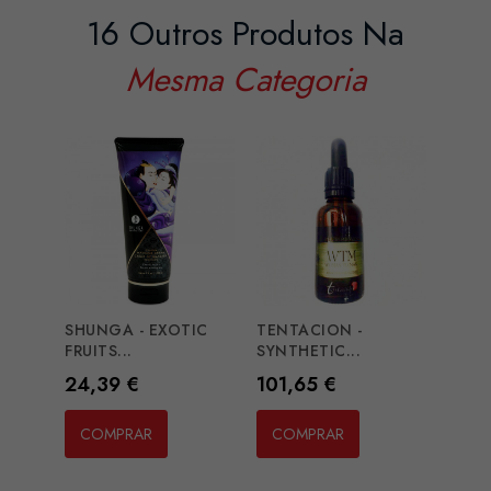
16 Outros Produtos Na
Mesma Categoria
SHUNGA - EXOTIC
TENTACION -
PJUR 
FRUITS...
SYNTHETIC...
SILIC
Preço
Preço
Preç
24,39 €
101,65 €
48,7
COMPRAR
COMPRAR
CO