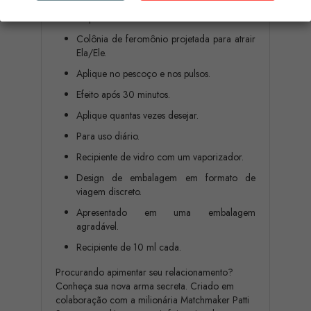
Kit para casais de frascos de feromônio.
Colônia de feromônio projetada para atrair
Ela/Ele.
Aplique no pescoço e nos pulsos.
Efeito após 30 minutos.
Aplique quantas vezes desejar.
Para uso diário.
Recipiente de vidro com um vaporizador.
Design de embalagem em formato de
viagem discreto.
Apresentado em uma embalagem
agradável.
Recipiente de 10 ml cada.
Procurando apimentar seu relacionamento?
Conheça sua nova arma secreta. Criado em
colaboração com a milionária Matchmaker Patti