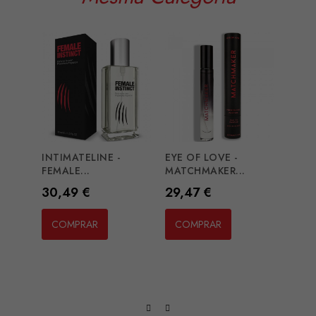
BURN
WOME
Preç
15,2
CO
INTIMATELINE -
EYE OF LOVE -
FEMALE...
MATCHMAKER...
Preço
Preço
30,49 €
29,47 €
COMPRAR
COMPRAR