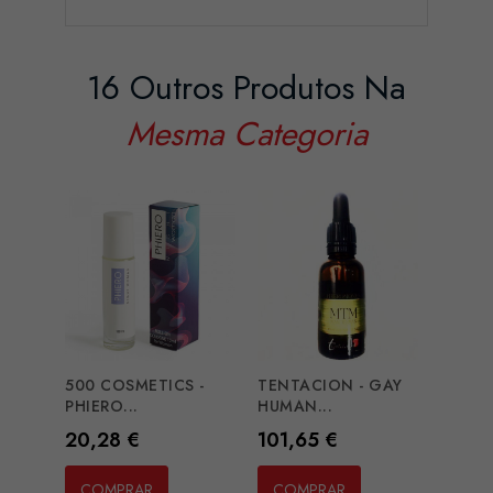
16 Outros Produtos Na
Mesma Categoria
500 COSMETICS -
TENTACION - GAY
EYE 
PHIERO...
HUMAN...
PHER
Preço
Preço
Preç
20,28 €
101,65 €
24,3
COMPRAR
COMPRAR
CO