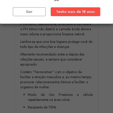
Para um óptimo condicionamento, higiene íntima
Sair
Tenho mais de 18 anos
e limpeza diária da zona genital feminina.
É corretivo, desodorante, amaciante e não altera
o PH íntimo não destrói a camada ácida elimina
maus odores e proporciona limpeza natural.
Lembre-se que uma boa higiene protege você de
todo tipo de infecções e doenças
Altamente recomendado antes e depois das
relações sexuais, e sempre que considerar
apropriado.
Contém "Ferowoman" com o objetivo de
facilitar a atração masculina e, ao mesmo tempo,
promover relacionamentos íntimos e facilitar o
orgasmo da mulher.
Modo de Uso Pressione a válvula
repetidamente na área vulvar.
Recipiente de 75ML