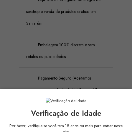
sexshop e venda de produtos erótico em
Santarém
Embalagem 100% discreta e sem
rótulos ou publicidades
Pagamento Seguro (Aceitamos
pagamento por referência Multibanco, Mbway
e cartões de crédito)
Verificação de Idade
Por favor, verifique se você tem 18 anos ou mais para entrar neste
Descrição
Detalhes do produto
site