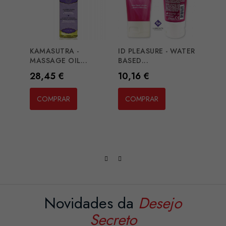
KAMASUTRA -
ID PLEASURE - WATER
RUF 
MASSAGE OIL...
BASED...
INCRE
Preço
Preço
Preç
28,45 €
10,16 €
25,
COMPRAR
COMPRAR
CO
Novidades da
Desejo
Secreto