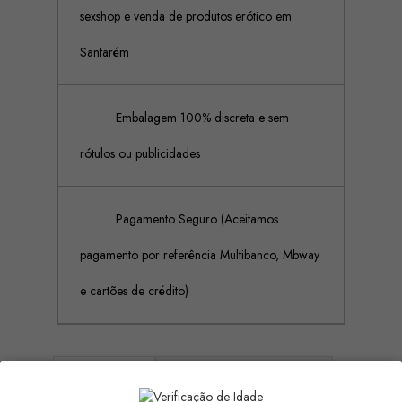
sexshop e venda de produtos erótico em
Santarém
Embalagem 100% discreta e sem
rótulos ou publicidades
Pagamento Seguro (Aceitamos
pagamento por referência Multibanco, Mbway
e cartões de crédito)
Descrição
Detalhes do produto