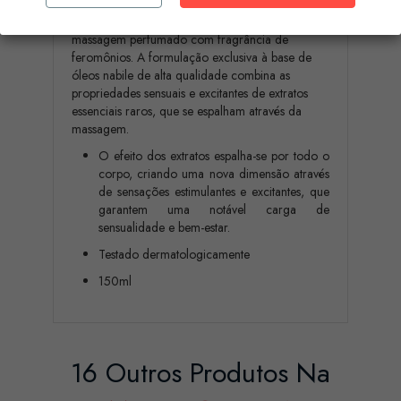
Tantras love oil Pleasure Fruit é um óleo de
massagem perfumado com fragrância de
feromônios. A formulação exclusiva à base de
óleos nabile de alta qualidade combina as
propriedades sensuais e excitantes de extratos
essenciais raros, que se espalham através da
massagem.
O efeito dos extratos espalha-se por todo o
corpo, criando uma nova dimensão através
de sensações estimulantes e excitantes, que
garantem uma notável carga de
sensualidade e bem-estar.
Testado dermatologicamente
150ml
16 Outros Produtos Na