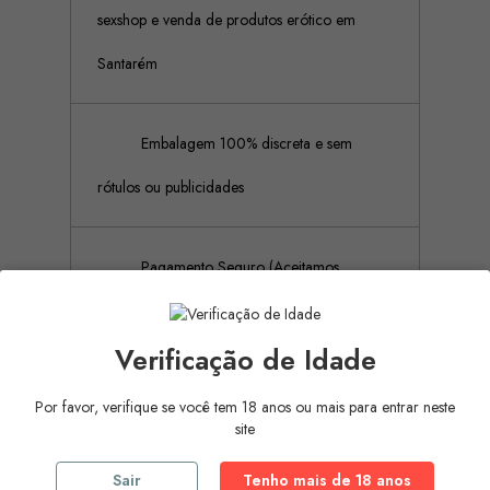
sexshop e venda de produtos erótico em
Santarém
Embalagem 100% discreta e sem
rótulos ou publicidades
Pagamento Seguro (Aceitamos
pagamento por referência Multibanco, Mbway
Verificação de Idade
e cartões de crédito)
Por favor, verifique se você tem 18 anos ou mais para entrar neste
site
Descrição
Detalhes do produto
Sair
Tenho mais de 18 anos