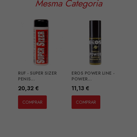
Mesma Categoria
RUF - SUPER SIZER
EROS POWER LINE -
EXTA
PENIS...
POWER...
MASS
Preço
Preço
Preç
20,32 €
11,13 €
14,2
COMPRAR
COMPRAR
CO