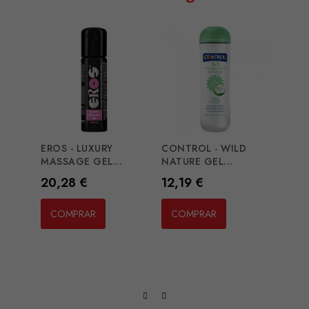
EROS - LUXURY
CONTROL - WILD
SHUN
MASSAGE GEL...
NATURE GEL...
LOVE.
Preço
Preço
Preç
20,28 €
12,19 €
28,4
COMPRAR
COMPRAR
CO