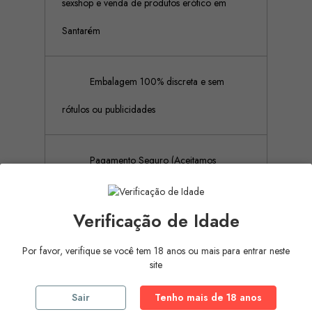
sexshop e venda de produtos erótico em
Santarém
Embalagem 100% discreta e sem
rótulos ou publicidades
Pagamento Seguro (Aceitamos
pagamento por referência Multibanco, Mbway
Verificação de Idade
e cartões de crédito)
Por favor, verifique se você tem 18 anos ou mais para entrar neste
site
Descrição
Detalhes do produto
Sair
Tenho mais de 18 anos