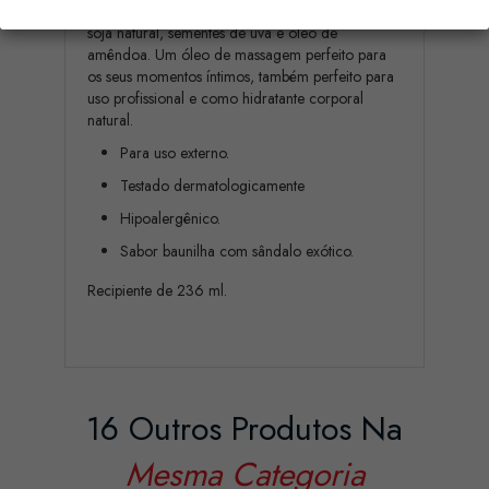
Uma mistura suave e sedosa obtida através de
soja natural, sementes de uva e óleo de
amêndoa. Um óleo de massagem perfeito para
os seus momentos íntimos, também perfeito para
uso profissional e como hidratante corporal
natural.
Para uso externo.
Testado dermatologicamente
Hipoalergênico.
Sabor baunilha com sândalo exótico.
Recipiente de 236 ml.
16 Outros Produtos Na
Mesma Categoria