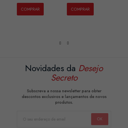
COMPRAR
COMPRAR
CO
Novidades da
Desejo
Secreto
Subscreva a nossa newsletter para obter
descontos exclusivos e lançamentos de novos
produtos.