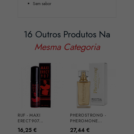
Sem sabor
16 Outros Produtos Na
Mesma Categoria
RUF - MAXI
PHEROSTRONG -
PHER
ERECT907...
PHEROMONE...
PHER
Preço
Preço
Preç
16,25 €
27,44 €
5,07