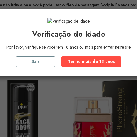
e não irrita a pele. Você pode usar o óleo de massagem Body in Balance par
Verificação de Idade
Por favor, verifique se você tem 18 anos ou mais para entrar neste site
ros Produtos Na
Mesma Ca
Sair
Tenho mais de 18 anos