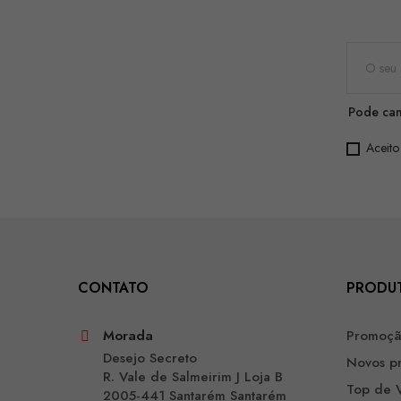
Pode can
Aceito
CONTATO
PRODU
Morada
Promoç
Desejo Secreto
Novos p
R. Vale de Salmeirim J Loja B
Top de 
2005-441 Santarém Santarém