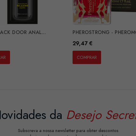
 BACK DOOR ANAL...
PHEROSTRONG - PHEROMO
Preço
29,47 €
RAR
COMPRAR
ovidades da
Desejo Secre
Subscreva a nossa newsletter para obter descontos