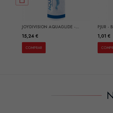
JOYDIVISION AQUAGLIDE -...
PJUR -
Preço
Preço
15,24 €
1,01 €
COMPRAR
COMP
N