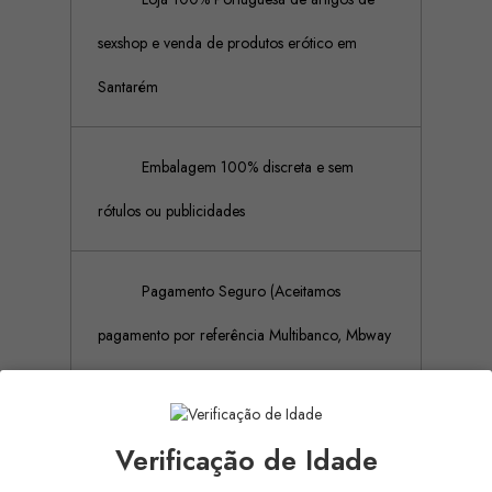
sexshop e venda de produtos erótico em
Santarém
Embalagem 100% discreta e sem
rótulos ou publicidades
Pagamento Seguro (Aceitamos
pagamento por referência Multibanco, Mbway
e cartões de crédito)
Verificação de Idade
Descrição
Detalhes do produto