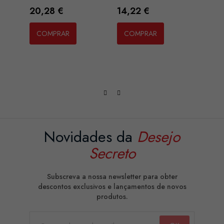
Preço
Preço
Preç
20,28 €
14,22 €
20,3
COMPRAR
COMPRAR
CO
Novidades da
Desejo
Secreto
Subscreva a nossa newsletter para obter
descontos exclusivos e lançamentos de novos
produtos.