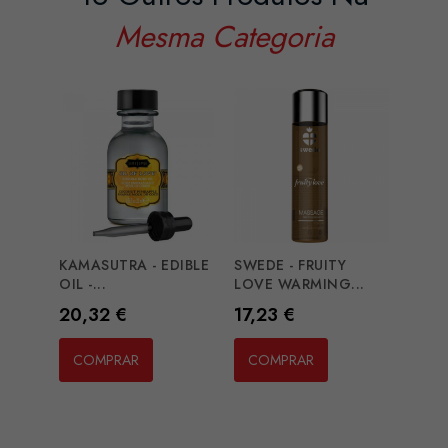
Mesma Categoria
KAMASUTRA - EDIBLE
SWEDE - FRUITY
SWED
OIL -...
LOVE WARMING...
LOVE
Preço
Preço
Preç
20,32 €
17,23 €
17,2
COMPRAR
COMPRAR
CO