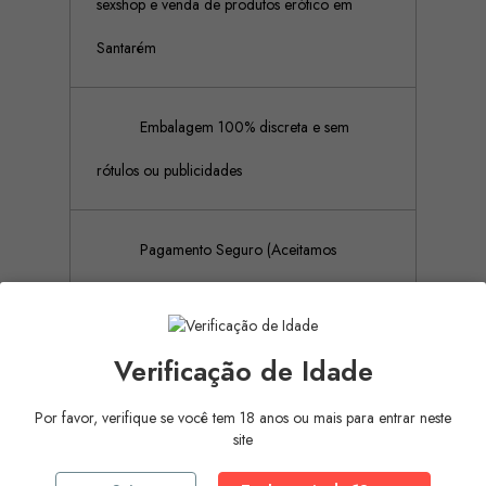
sexshop e venda de produtos erótico em
Santarém
Embalagem 100% discreta e sem
rótulos ou publicidades
Pagamento Seguro (Aceitamos
pagamento por referência Multibanco, Mbway
e cartões de crédito)
Verificação de Idade
Por favor, verifique se você tem 18 anos ou mais para entrar neste
Descrição
Detalhes do produto
site