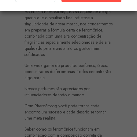
PHEROSTRONG
Ao criar o PheroStrong, nossa equipe de design
queria que o resultado final refletisse a
singularidade de nossa marca, nos concentramos
em preparar a fórmula certa de feromônios,
combinada com uma alta concentração de
fragrâncias especialmente selecionadas e de alta
qualidade para atender até os gostos mais
sofisticados.
Uma vasta gama de produtos: perfumes, óleos,
concentrados de feromonas. Todos encontrarão
algo para si.
Nossos perfumes são apreciados por
influenciadores de todo o mundo.
Com PheroStrong você pode tornar cada
encontro um sucesso e cada desafio se tornar
uma meta realista.
Saber como os feromônios funcionam em
combinação com a composição correta da