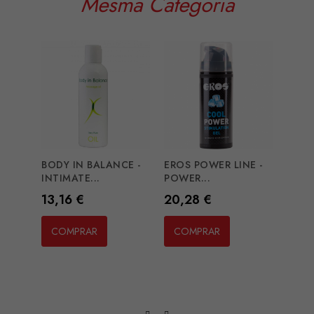
Mesma Categoria
BODY IN BALANCE -
EROS POWER LINE -
INTIMATE...
POWER...
Preço
Preço
13,16 €
20,28 €
MEDI
BIGGE
COMPRAR
COMPRAR
Preç
33,6
CO