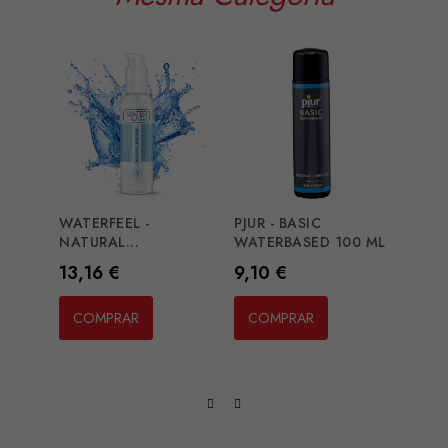
WATERFEEL -
PJUR - BASIC
BIOA
NATURAL...
WATERBASED 100 ML
LUBR
NATU
Preço
Preço
13,16 €
9,10 €
Preç
15,2
COMPRAR
COMPRAR
CO