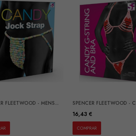
R FLEETWOOD - MENS...
SPENCER FLEETWOOD - CA
Preço
16,43 €
RAR
COMPRAR