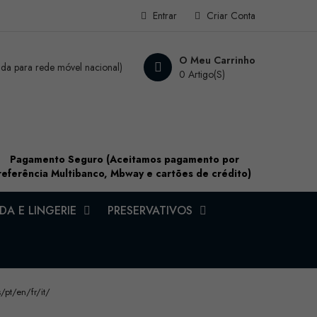
Entrar
Criar Conta
O Meu Carrinho
a para rede móvel nacional)
0 Artigo(s)
Pagamento Seguro (Aceitamos pagamento por
referência Multibanco, Mbway e cartões de crédito)
A E LINGERIE
PRESERVATIVOS
t/en/fr/it/