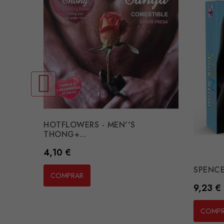
HOTFLOWERS - MEN''S
THONG+...
Preço
4,10 €
SPENCE
COMPRAR
Preço
9,23 €
COMP