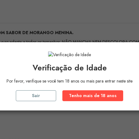
COM SABOR DE MORANGO MENINA.
flexível e se adapta a todos os tamanhos. NÃO MANCHA NEM DESCOLORA 
ERÓTICO E A DIVERSÃO!
 da paixão.
Sabor morango
. Você não vai parar de lamber e mordiscar, d
Verificação de Idade
Por favor, verifique se você tem 18 anos ou mais para entrar neste site
ros Produtos Na
Mesma Ca
Sair
Tenho mais de 18 anos