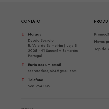
CONTATO
PRODU
Morada
Promoç
Desejo Secreto
Novos p
R. Vale de Salmeirim J Loja B
Top de 
2005-441 Santarém Santarém
Portugal
Envia-nos um email
secretodesejo24@gmail.com
Telefone
938 954 035