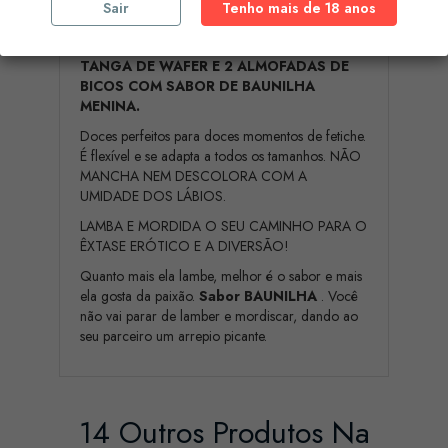
Sair
Tenho mais de 18 anos
Descrição
Detalhes do produto
TANGA DE WAFER E 2 ALMOFADAS DE
BICOS COM SABOR DE BAUNILHA
MENINA.
Doces perfeitos para doces momentos de fetiche.
É flexível e se adapta a todos os tamanhos. NÃO
MANCHA NEM DESCOLORA COM A
UMIDADE DOS LÁBIOS.
LAMBA E MORDIDA O SEU CAMINHO PARA O
ÊXTASE ERÓTICO E A DIVERSÃO!
Quanto mais ela lambe, melhor é o sabor e mais
ela gosta da paixão.
Sabor BAUNILHA
. Você
não vai parar de lamber e mordiscar, dando ao
seu parceiro um arrepio picante.
14 Outros Produtos Na