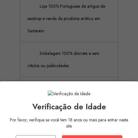
Loja 100% Portuguesa de artigos de
sexshop e venda de produtos erótico em
Santarém
Embalagem 100% discreta e sem
rótulos ou publicidades
Pagamento Seguro (Aceitamos
pagamento por referência Multibanco, Mbway
Verificação de Idade
e cartões de crédito)
Por favor, verifique se você tem 18 anos ou mais para entrar neste
site