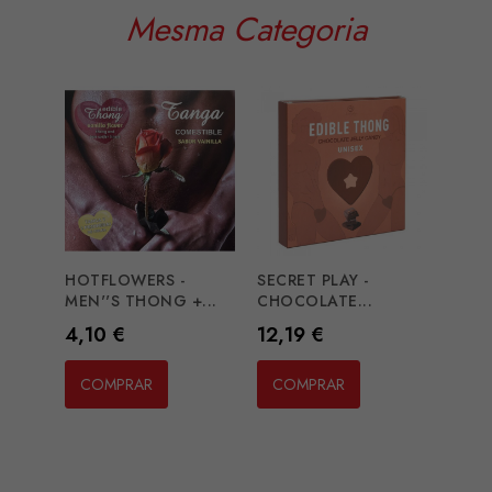
Mesma Categoria
HOTFLOWERS -
SECRET PLAY -
HOTF
MEN''S THONG +...
CHOCOLATE...
WAFER
Preço
Preço
Preç
4,10 €
12,19 €
4,10
COMPRAR
COMPRAR
CO