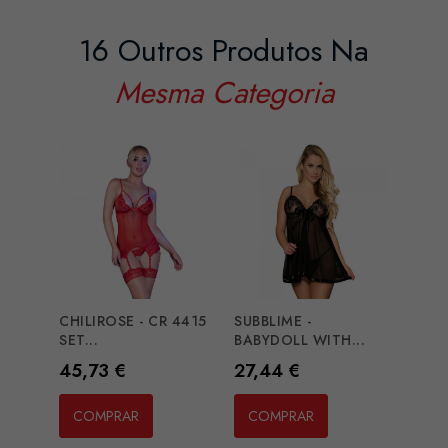
16 Outros Produtos Na
Mesma Categoria
CHILIROSE - CR 4415
SUBBLIME -
SET...
BABYDOLL WITH...
Preço
Preço
45,73 €
27,44 €
BURN
SLIP 
COMPRAR
COMPRAR
Preç
15,2