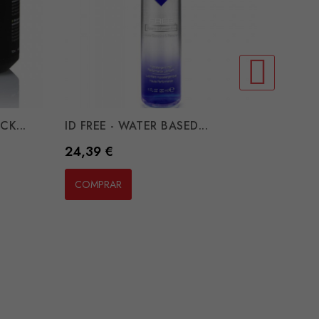
CK...
ID FREE - WATER BASED...
Preço
24,39 €
COMPRAR
HOT - 
WATERB
Preço
7,11 €
COMP