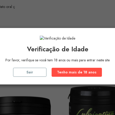
ato oral ç
Verificação de Idade
ros Produtos Na
Mesma Ca
Por favor, verifique se você tem 18 anos ou mais para entrar neste site
Sair
Tenho mais de 18 anos