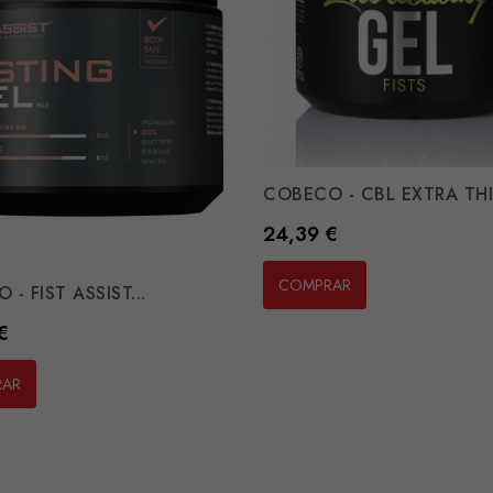
COBECO - CBL EXTRA THI
Preço
24,39 €
COMPRAR
- FIST ASSIST...
€
RAR