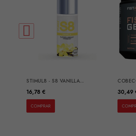
STIMUL8 - S8 VANILLA...
COBECO 
Preço
Preço
16,78 €
30,49 
COMPRAR
COMP