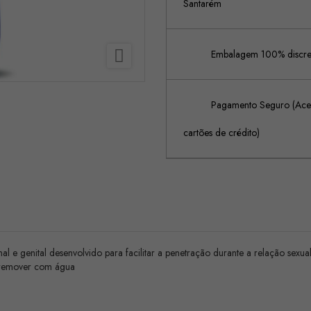
Santarém

Embalagem 100% discreta
Pagamento Seguro (Acei
cartões de crédito)
al e genital desenvolvido para facilitar a penetração durante a relação sexua
de remover com água