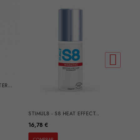
R...
DUREX 
Preço
14,22 
COMP
STIMUL8 - S8 HEAT EFFECT...
Preço
16,78 €
COMPRAR