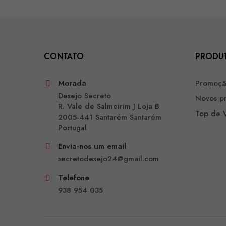
CONTATO
PRODU
Morada
Promoç
Desejo Secreto
Novos p
R. Vale de Salmeirim J Loja B
Top de 
2005-441 Santarém Santarém
Portugal
Envia-nos um email
secretodesejo24@gmail.com
Telefone
938 954 035