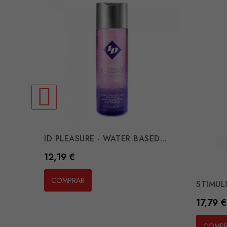
ID PLEASURE - WATER BASED...
Preço
12,19 €
COMPRAR
STIMUL8
Preço
17,79 €
COMP