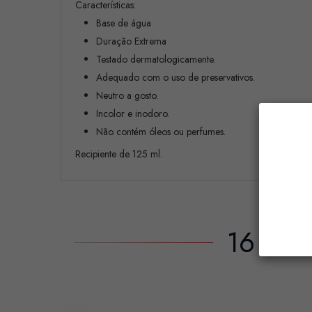
Características:
Base de água
Duração Extrema
Testado dermatologicamente.
Adequado com o uso de preservativos.
Neutro a gosto.
Incolor e inodoro.
Não contém óleos ou perfumes.
Recipiente de 125 ml.
16 Out