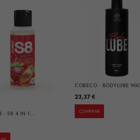
COBECO - BODYLUBE WATE
Preço
23,37 €
COMPRAR
 - S8 4 IN 1...
RAR