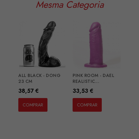
Mesma Categoria
ALL BLACK - DONG
PINK ROOM - DAEL
HUNG
23 CM
REALISTIC...
DILD
Preço
Preço
Preç
38,57 €
33,53 €
30,
COMPRAR
COMPRAR
CO