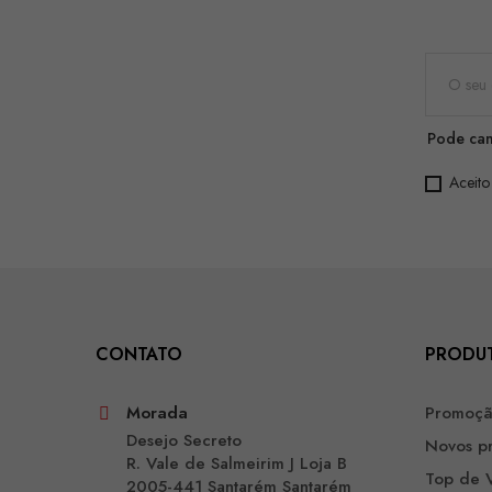
Pode can
Aceito
CONTATO
PRODU
Morada
Promoç
Desejo Secreto
Novos p
R. Vale de Salmeirim J Loja B
Top de 
2005-441 Santarém Santarém