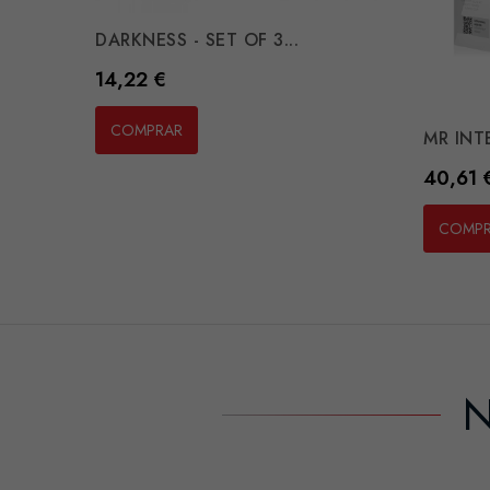
DARKNESS - SET OF 3...
Preço
14,22 €
COMPRAR
MR INTE
Preço
40,61 
COMP
N