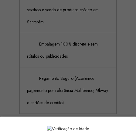
sexshop e venda de produtos erótico em
Santarém
Embalagem 100% discreta e sem
rótulos ou publicidades
Pagamento Seguro (Aceitamos
pagamento por referência Multibanco, Mbway
e cartões de crédito)
Descrição
Detalhes do produto