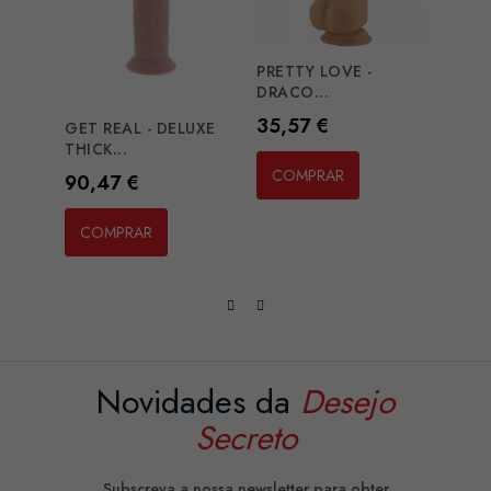
PRETTY LOVE -
MR I
DRACO...
REALI
Preço
Preç
35,57 €
32,5
GET REAL - DELUXE
THICK...
COMPRAR
CO
Preço
90,47 €
COMPRAR
Novidades da
Desejo
Secreto
Subscreva a nossa newsletter para obter