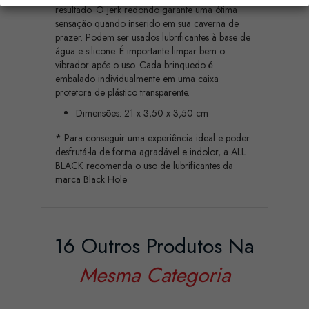
resultado. O jerk redondo garante uma ótima
sensação quando inserido em sua caverna de
prazer. Podem ser usados lubrificantes à base de
água e silicone. É importante limpar bem o
vibrador após o uso. Cada brinquedo é
embalado individualmente em uma caixa
protetora de plástico transparente.
Dimensões: 21 x 3,50 x 3,50 cm
* Para conseguir uma experiência ideal e poder
desfrutá-la de forma agradável e indolor, a ALL
BLACK recomenda o uso de lubrificantes da
marca Black Hole
16 Outros Produtos Na
Mesma Categoria