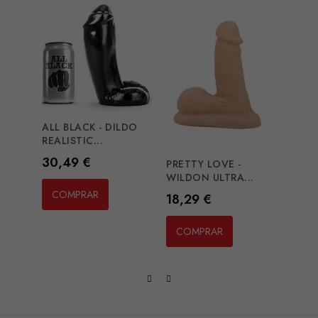
ALL BLACK - DILDO
MR I
REALISTIC...
REALI
Preço
Preç
30,49 €
35,5
PRETTY LOVE -
WILDON ULTRA...
COMPRAR
CO
Preço
18,29 €
COMPRAR