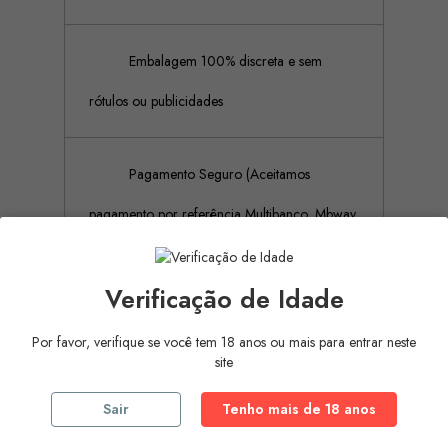
Embalagem 100% discreta e sem
rótulos ou publicidades
Pagamento Seguro (Aceitamos
pagamento por referência Multibanco, Mbway
e cartões de crédito)
Verificação de Idade
Por favor, verifique se você tem 18 anos ou mais para entrar neste
Descrição
Detalhes do produto
site
Este vibrador All Black tem um design realista em
Sair
Tenho mais de 18 anos
combinação com uma textura especial que
proporciona um estímulo maravilhoso como