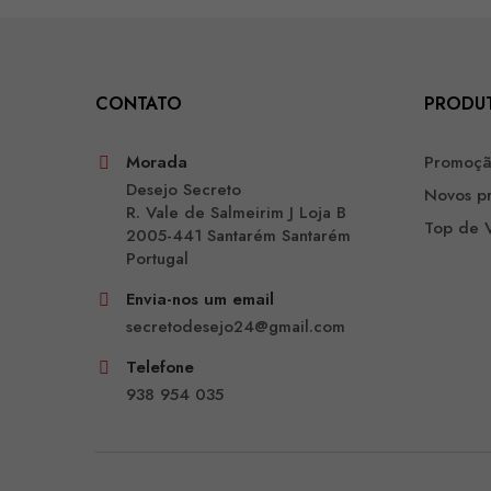
CONTATO
PRODU
Morada
Promoç
Desejo Secreto
Novos p
R. Vale de Salmeirim J Loja B
Top de 
2005-441 Santarém Santarém
Portugal
Envia-nos um email
secretodesejo24@gmail.com
Telefone
938 954 035