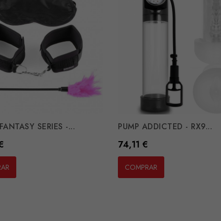
FANTASY SERIES -...
PUMP ADDICTED - RX9...
Preço
€
74,11 €
RAR
COMPRAR