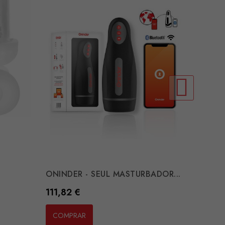
ONINDE
Preço
91,44 
COMP
ONINDER - SEUL MASTURBADOR...
Preço
111,82 €
COMPRAR