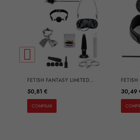
FETISH FANTASY LIMITED...
FETISH 
Preço
Preço
50,81 €
30,49 
COMPRAR
COMP