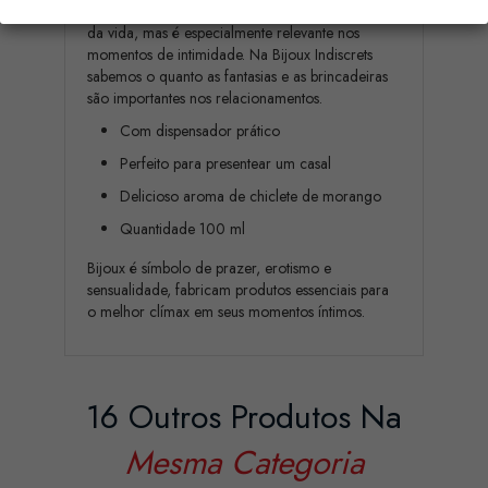
A imaginação está presente em todos os aspectos
da vida, mas é especialmente relevante nos
momentos de intimidade. Na Bijoux Indiscrets
sabemos o quanto as fantasias e as brincadeiras
são importantes nos relacionamentos.
Com dispensador prático
Perfeito para presentear um casal
Delicioso aroma de chiclete de morango
Quantidade 100 ml
Bijoux é símbolo de prazer, erotismo e
sensualidade, fabricam produtos essenciais para
o melhor clímax em seus momentos íntimos.
16 Outros Produtos Na
Mesma Categoria