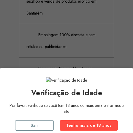
sexshop e venda de produtos erótico em
Santarém
Embalagem 100% discreta e sem
rótulos ou publicidades
Pagamento Seguro (Aceitamos
pagamento por referência Multibanco, Mbway
Verificação de Idade
e cartões de crédito)
Por favor, verifique se você tem 18 anos ou mais para entrar neste
site
Descrição
Detalhes do produto
Sair
Tenho mais de 18 anos